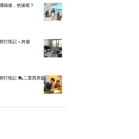
國籍後，然後呢？
房打怪記 - 終篇
房打怪記 ft.二度買房篇