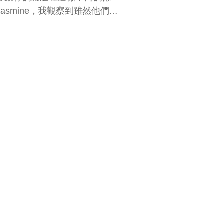
Yasmine，我觀察到雖然他們對
刻的感覺到，她們所說出來的
發」，都是為自己做的決定。
交流