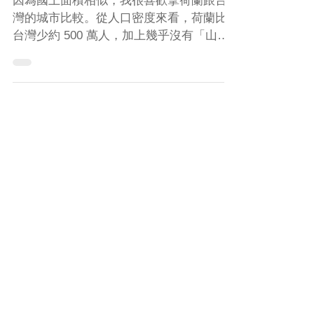
市介紹
因為國土面積相似，我很喜歡拿荷蘭跟台
灣的城市比較。從人口密度來看，荷蘭比
台灣少約 500 萬人，加上幾乎沒有「山」
的情況下，荷蘭人口的分佈其實相對平
均。首先，就來看看荷蘭人口數前七多的
城市有哪些吧！
​文章分類
荷蘭交換
(27)
27 篇文章
荷蘭城市
(9)
9 篇文章
歐洲旅遊
(22)
22 篇文章
荷蘭碩士
(11)
11 篇文章
文化交流
(17)
17 篇文章