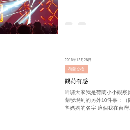
2016年12月28日
荷蘭交換
觀荷有感
哈囉大家我是荷蘭小小觀察
蘭發現到的另外10件事：（阿滴英
爸媽媽的名字 這個我在台
一首歌叫15 miljoen me
英文翻譯： “15 Million...