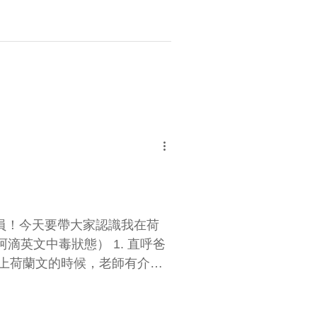
員！今天要帶大家認識我在荷
文中毒狀態） 1. 直呼爸
灣上荷蘭文的時候，老師有介紹
nsen，裡面的歌詞就有提到： 附上