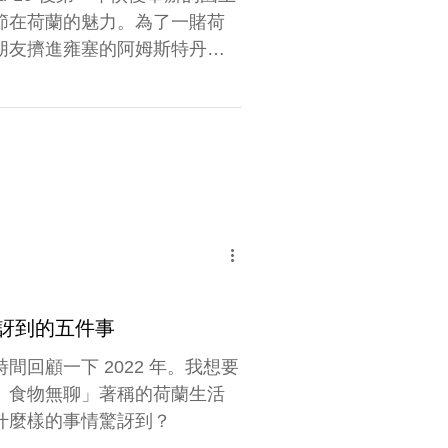
節在荷蘭的魅力。為了一賭荷
朋友擠進雍塞的阿姆斯特丹市
二手物、橘色配件的攤販，每
會或 DJ 在玩音樂。
訝到的五件事
回顧一下 2022 年。我想要
、食物無聊」著稱的荷蘭生活
什麼樣的事情驚訝到？