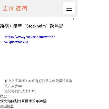
志同道荷
斯德哥爾摩（Stockholm）跨年記
https://www.youtube.com/watch?
v=LqBseWXe7Ro
有中文字幕喔！本來有想打英文但覺得這客群
實在太少XD
遊記待補先放上影片。
標記：
煙火
瑞典
斯德哥爾摩
跨年
魚湯
歐洲旅遊