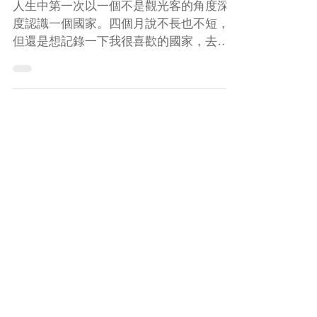
murmur
人生中第一次以一個不是觀光客的角度深
度認識一個國家。四個月說不長也不短，
但還是想記錄一下我很喜歡的國家，去了
那麼多國家旅行，問我最喜歡哪個國家，
我會毫不猶豫的說荷蘭。 行政效率 假如你
實際走到他的office辦事情，往往都會看到
一大堆人坐在等候區，有一個負責接待的
員工會先問...
​文章分類
荷蘭交換
(27)
27 篇文章
荷蘭城市
(9)
9 篇文章
歐洲旅遊
(22)
22 篇文章
荷蘭碩士
(11)
11 篇文章
文化交流
(17)
17 篇文章