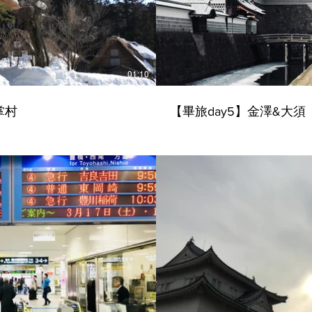
01:10
掌村
【畢旅day5】金澤&大須
播放影片