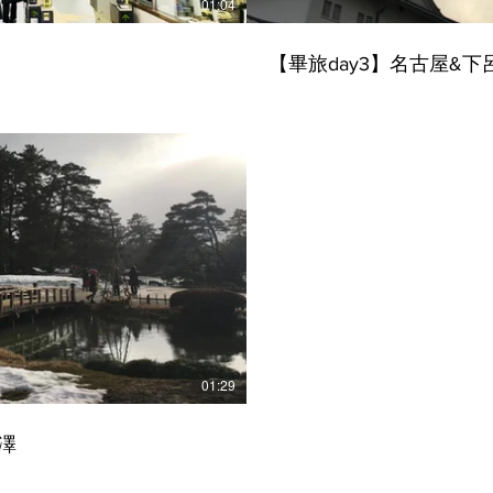
01:04
【畢旅day3】名古屋&下
播放影片
01:29
金澤