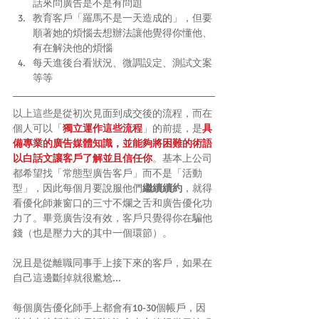
話來問廣告是不是有問題  
教育客戶「羅馬不是一天造成的」，但要
順著她的煩惱去想辦法讓他覺得你懂他、
有在解決他的煩惱  
每天進後台看狀況、微調設定、測試文案
等等 
以上這些是從初次見面到成交後的流程，而在
個人可以「
獨立運作這些流程
」的前提，是
具
備專業的廣告媒體知識，並能夠將困難的術語
以白話文讓客戶了解並且信任你
。基本上公司
都希望找「常態型廣告客戶」而不是「活動
型」，因此每個月要說服他們
繼續續約
，就得
看優化師兼窗口的三寸不爛之舌和廣告優化功
力了。畢竟廣告沒有效，客戶只覺得你在騙他
錢（也是壓力大的其中一個環節）。
況且是從離職同事手上接下來的客戶，如果在
自己這邊斷掉就很尷尬...
每個廣告優化師手上都會有10-30個帳戶，因