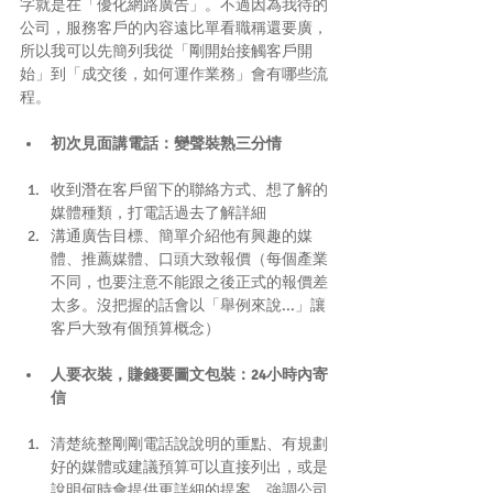
字就是在「優化網路廣告」。不過因為我待的
公司，服務客戶的內容遠比單看職稱還要廣，
所以我可以先簡列我從「剛開始接觸客戶開
始」到「成交後，如何運作業務」會有哪些流
程。
初次見面講電話：變聲裝熟三分情
收到潛在客戶留下的聯絡方式、想了解的
媒體種類，打電話過去了解詳細  
溝通廣告目標、簡單介紹他有興趣的媒
體、推薦媒體、口頭大致報價（每個產業
不同，也要注意不能跟之後正式的報價差
太多。沒把握的話會以「舉例來說...」讓
客戶大致有個預算概念） 
人要衣裝，賺錢要圖文包裝：24小時內寄
信
清楚統整剛剛電話說說明的重點、有規劃
好的媒體或建議預算可以直接列出，或是
說明何時會提供更詳細的提案。強調公司