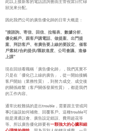
此以上接新客的電話諮詢會由主管視當日忙碌
狀況來分配。
因此我們公司的廣告優化師的日常大概是：
"接諮詢、寄信、回信、拉報表、數據分析、
優化帳戶、跟客戶講電話、做提案、出門提
案、拜訪客戶、有廣告要上線的要設定、催客
戶素材/合約提供/匯款進度、公司會議、進修
上課"
現在回頭看職稱「廣告優化師」，我們其實不
只是在「優化已上線的廣告」，從一開始接觸
客戶開始（業務性質），到努力成交、成交後
的關係維繫（客戶關係發展性質），都是我們
的工作內容。
通常比較難搞的是出trouble，需要跟主管或同
事討論該如何補救、回覆客戶。這種trouble可
能是溝通誤會、廣告設定錯誤、費用超花等
等。所以廣告優化師要有
一顆強大的心臟和細
心謹慎的個性
，因為花別人的錢沒感覺，一旦