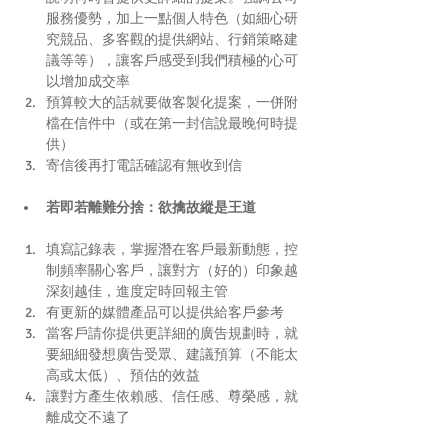
服務優勢，加上一點個人特色（如細心研
究競品、多客觀的提供網站、行銷策略建
議等等），讓客戶感受到我們積極的心可
以增加成交率  
預算較大的話就要做客製化提案，一併附
檔在信件中（或在第一封信說最晚何時提
供）  
寄信後再打電話確認有無收到信 
若即若離難分捨：欲擒故縱是王道
填寫記錄表，掌握潛在客戶最新動態，控
制頻率關心客戶，讓對方（好的）印象越
深刻越佳，進度定時回報主管  
有更新的媒體產品可以提供給客戶參考  
當客戶請你提供更詳細的廣告規劃時，就
要細細發想廣告受眾、建議預算（不能太
高或太低）、預估的效益  
讓對方產生依賴感、信任感、尊榮感，就
離成交不遠了 