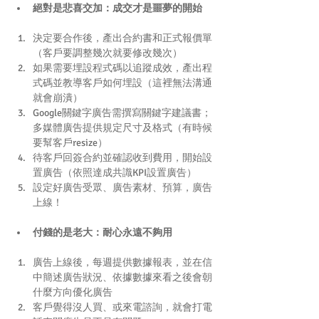
絕對是悲喜交加：成交才是噩夢的開始
決定要合作後，產出合約書和正式報價單
（客戶要調整幾次就要修改幾次）  
如果需要埋設程式碼以追蹤成效，產出程
式碼並教導客戶如何埋設（這裡無法溝通
就會崩潰）  
Google關鍵字廣告需撰寫關鍵字建議書；
多媒體廣告提供規定尺寸及格式（有時候
要幫客戶resize）  
待客戶回簽合約並確認收到費用，開始設
置廣告（依照達成共識KPI設置廣告）  
設定好廣告受眾、廣告素材、預算，廣告
上線！ 
付錢的是老大：耐心永遠不夠用
廣告上線後，每週提供數據報表，並在信
中簡述廣告狀況、依據數據來看之後會朝
什麼方向優化廣告  
客戶覺得沒人買、或來電諮詢，就會打電