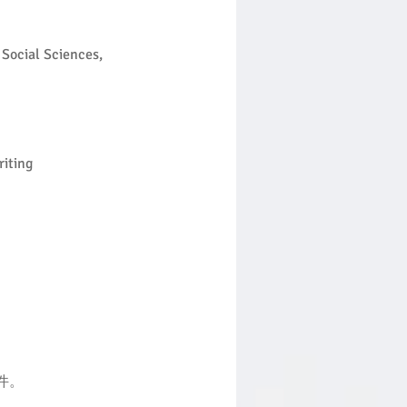
cial Sciences, 
iting  
件。