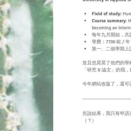
Field of study:
 Hum
Course summary
: 
becoming an intern
每年九月開始，共計 1
學費：7700 歐 / 年 
第一、二個學期上課
並且也晃晃了他們的學
「研究 & 論文」的我
今年網站改版了，還可
先說結果，我只有申請
（？）