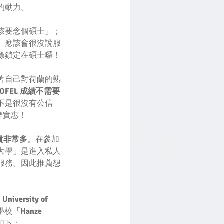
的動力。
該要念個碩士」；
」應該會很沒說服
標鎖定在碩士囉！
著自己對荷蘭的熟
FEL 成績不需要
不是很沒有公信
濟實惠！
貴非常多
。在參加
大學」是進入私人
服務。因此推薦想
 University of 
學校
「Hanze 
如下：