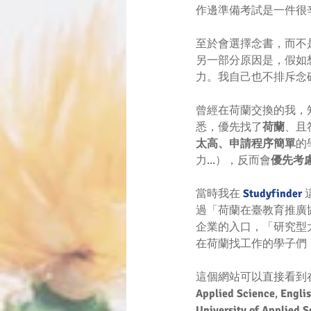
作邊準備考試是一件很
至於會選擇念書，而不
另一部分原因是，假如
力。我自己也不排斥念
曾經在荷蘭交換的我，
悉，優先找了
荷蘭
、且
太高、申請程序簡單
的
力...），反而會
優先考
當時我在 
Studyfinder
過「荷蘭在臺教育推廣
企業的入口，「研究型
在荷蘭找工作的學子們
這個網站可以直接看到
Applied Science
, 
Engli
University of Applied 