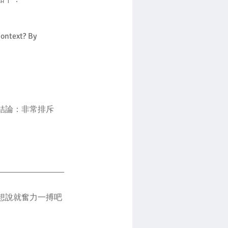
context? By 
結論：非常排斥
想說就奮力一搏吧