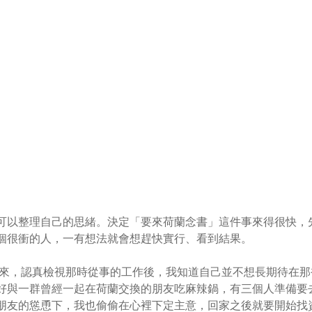
可以整理自己的思緒。決定「要來荷蘭念書」這件事來得很快，
個很衝的人，一有想法就會想趕快實行、看到結果。
越南回來，認真檢視那時從事的工作後，我知道自己並不想長期待在
好與一群曾經一起在荷蘭交換的朋友吃麻辣鍋，有三個人準備要
朋友的慫恿下，我也偷偷在心裡下定主意，回家之後就要開始找