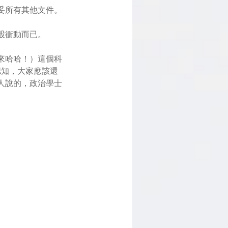
妥所有其他文件。
股衝動而已。
來哈哈！）這個科
認知，大家應該還
人說的，政治學士