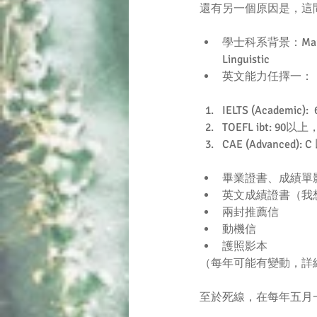
還有另一個原因是，這
學士科系背景：Marketing
Linguistic  
英文能力任擇一： 
IELTS (Academic
TOEFL ibt: 90以上，至少
CAE (Advanced): 
畢業證書、成績單影
英文成績證書（我
兩封推薦信  
動機信  
護照影本 
（每年可能有變動，詳
至於死線，在每年五月