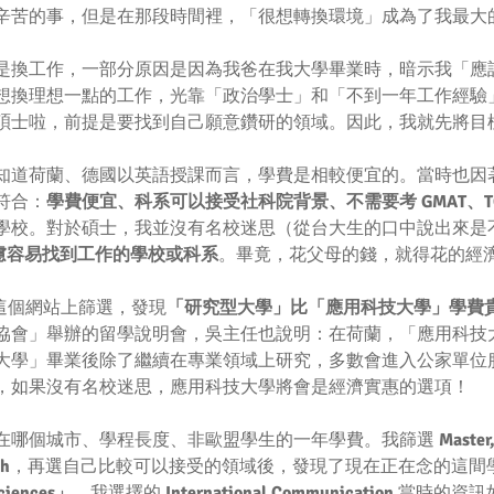
辛苦的事，但是在那段時間裡，「很想轉換環境」成為了我最大
是換工作，一部分原因是因為我爸在我大學畢業時，暗示我「應
想換理想一點的工作，光靠「政治學士」和「不到一年工作經驗
碩士啦，前提是要找到自己願意鑽研的領域。因此，我就先將目
知道荷蘭、德國以英語授課而言，學費是相較便宜的。當時也因
符合：
學費便宜、科系可以接受社科院背景、不需要考 GMAT、TO
學校。對於碩士，我並沒有名校迷思（從台大生的口中說出來是
慮容易找到工作的學校或科系
。畢竟，花父母的錢，就得花的經
這個網站上篩選，發現
「研究型大學」比「應用科技大學」學費
協會」舉辦的留學說明會，吳主任也說明：在荷蘭，「應用科技
大學」畢業後除了繼續在專業領域上研究，多數會進入公家單位
，如果沒有名校迷思，應用科技大學將會是經濟實惠的選項！
在哪個城市、學程長度、非歐盟學生的一年學費。我篩選 
Master,
sh
，再選自己比較可以接受的領域後，發現了現在正在念的這間
Sciences」
，我選擇的
 International Communication
 當時的資訊