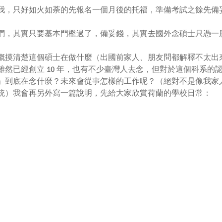
我，只好如火如荼的先報名一個月後的托福，準備考試之餘先備
們，其實只要基本門檻過了，備妥錢，其實去國外念碩士只憑一
概摸清楚這個碩士在做什麼（出國前家人、朋友問都解釋不太出
雖然已經創立 10 年，也有不少臺灣人去念，但對於這個科系的
」到底在念什麼？未來會從事怎樣的工作呢？（絕對不是像我家
選總統）我會再另外寫一篇說明，先給大家欣賞荷蘭的學校日常：