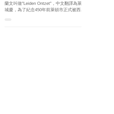
10月3號對Leiden來說是個特別的日子。荷
蘭文叫做''Leiden Ontzet''，中文翻譯為萊頓
城慶，為了紀念450年前萊頓市正式被西班
牙解放，成為自由的城市。在每年的這一
天身為大學城的Leiden，整個大學放假一
天！(海牙校區的也是)...
​文章分類
荷蘭交換
(27)
27 篇文章
荷蘭城市
(9)
9 篇文章
歐洲旅遊
(22)
22 篇文章
荷蘭碩士
(11)
11 篇文章
文化交流
(17)
17 篇文章
工作紀錄
(17)
17 篇文章